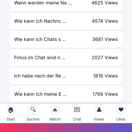
Wann werden meine Na ...
4625 Views
Wie kann ich Nachric ...
4574 Views
Wie kann ich Chats s ...
3681 Views
Fotos im Chat sind n ...
2027 Views
Ich habe nach der Re ...
1816 Views
Wie kann ich meine E ...
1799 Views
🏠
🔍
🔥
💌
👤
❤️
Was bedeutet Umkreis ...
1791 Views
Start
Suchen
Match
Chat
Views
Likes
Wie kann ich meine S ...
1764 Views