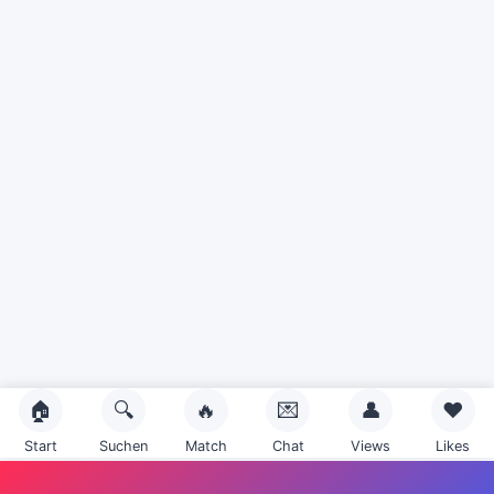
🏠
🔍
🔥
💌
👤
❤️
Start
Suchen
Match
Chat
Views
Likes