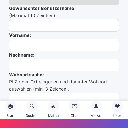
Gewünschter Benutzername:
(Maximal 10 Zeichen)
Vorname:
Nachname:
Wohnortsuche:
PLZ oder Ort eingeben und darunter Wohnort
auswählen (min. 3 Zeichen).
🏠
🔍
🔥
💌
👤
❤️
Du hast noch nichts ausgewählt!
Start
Suchen
Match
Chat
Views
Likes
Emailadresse: