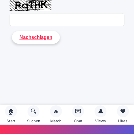
🏠
🔍
🔥
💌
👤
❤️
Start
Suchen
Match
Chat
Views
Likes