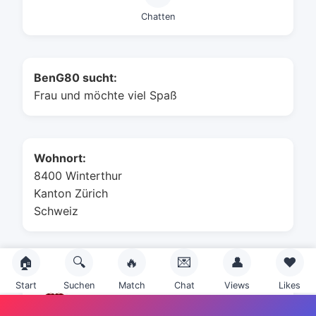
Chatten
BenG80 sucht:
Frau und möchte viel Spaß
Wohnort:
8400 Winterthur
Kanton Zürich
Schweiz
🏠
🔍
🔥
💌
👤
❤️
Sternzeichen:
Start
Suchen
Match
Chat
Views
Likes