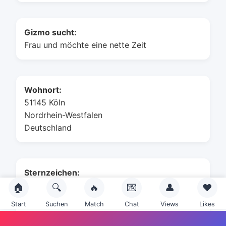
Gizmo sucht:
Frau und möchte eine nette Zeit
Wohnort:
51145 Köln
Nordrhein-Westfalen
Deutschland
Sternzeichen:
🏠
🔍
🔥
💌
👤
❤️
Start
Suchen
Match
Chat
Views
Likes
Skorpion (24. Oktober - 22. November)