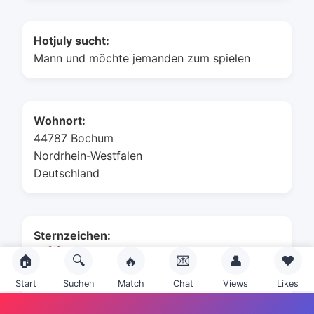
Hotjuly sucht:
Mann und möchte jemanden zum spielen
Wohnort:
44787 Bochum
Nordrhein-Westfalen
Deutschland
Sternzeichen:
🏠
🔍
🔥
💌
👤
❤️
Start
Suchen
Match
Chat
Views
Likes
Zwillinge (22. Mai - 21. Juni)