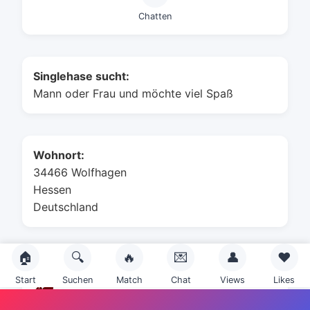
Chatten
Singlehase sucht:
Mann oder Frau und möchte viel Spaß
Wohnort:
34466 Wolfhagen
Hessen
Deutschland
🏠
🔍
🔥
💌
👤
❤️
Sternzeichen:
Start
Suchen
Match
Chat
Views
Likes