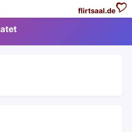
flirtsaal.de
atet