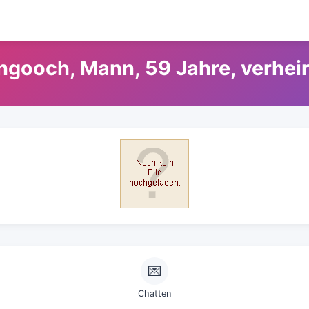
ngooch, Mann, 59 Jahre, verheir
💌
Chatten