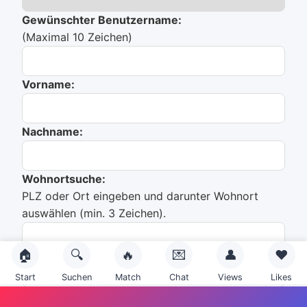
Gewünschter Benutzername:
(Maximal 10 Zeichen)
Vorname:
Nachname:
Wohnortsuche:
PLZ oder Ort eingeben und darunter Wohnort
auswählen (min. 3 Zeichen).
🏠
🔍
🔥
💌
👤
❤️
Du hast noch nichts ausgewählt!
Start
Suchen
Match
Chat
Views
Likes
Emailadresse: