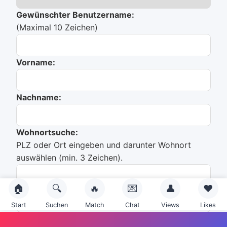
Gewünschter Benutzername:
(Maximal 10 Zeichen)
Vorname:
Nachname:
Wohnortsuche:
PLZ oder Ort eingeben und darunter Wohnort
auswählen (min. 3 Zeichen).
🏠
🔍
🔥
💌
👤
❤️
Du hast noch nichts ausgewählt!
Start
Suchen
Match
Chat
Views
Likes
Emailadresse: