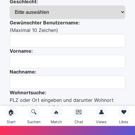
Geschlecht:
Gewünschter Benutzername:
(Maximal 10 Zeichen)
Vorname:
Nachname:
Wohnortsuche:
PLZ oder Ort eingeben und darunter Wohnort
auswählen (min. 3 Zeichen).
🏠
🔍
🔥
💌
👤
❤️
Start
Suchen
Match
Chat
Views
Likes
Du hast noch nichts ausgewählt!