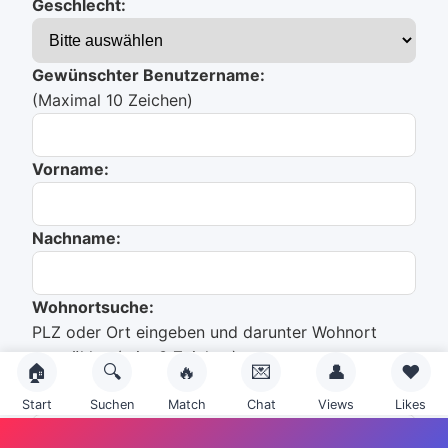
Geschlecht:
Gewünschter Benutzername:
(Maximal 10 Zeichen)
Vorname:
Nachname:
Wohnortsuche:
PLZ oder Ort eingeben und darunter Wohnort
auswählen (min. 3 Zeichen).
🏠
🔍
🔥
💌
👤
❤️
Start
Suchen
Match
Chat
Views
Likes
Du hast noch nichts ausgewählt!